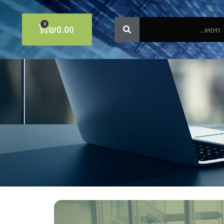
0
₪
0.00